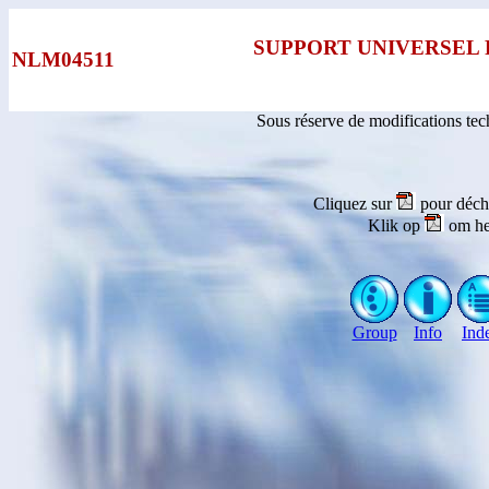
SUPPORT UNIVERSEL
NLM04511
Sous réserve de modifications te
Cliquez sur
pour déch
Klik op
om he
Group
Info
Ind