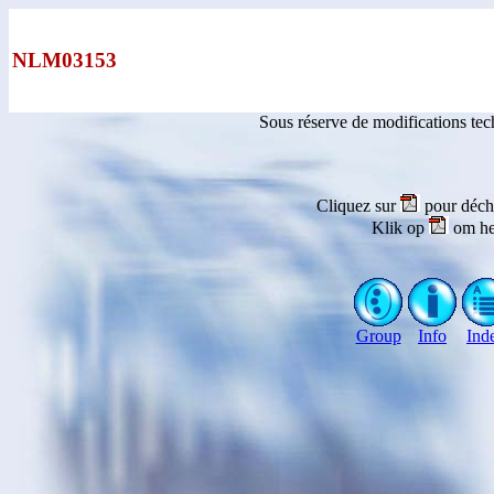
NLM03153
Sous réserve de modifications te
Cliquez sur
pour déch
Klik op
om he
Group
Info
Ind