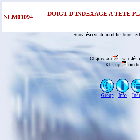
DOIGT D'INDEXAGE A TETE P
NLM03094
Sous réserve de modifications te
Cliquez sur
pour déch
Klik op
om he
Group
Info
Ind