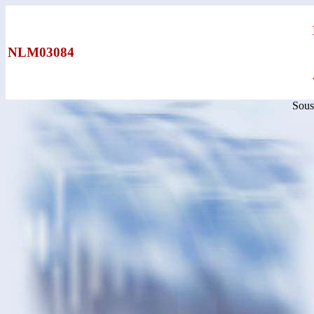
NLM03084
Sous