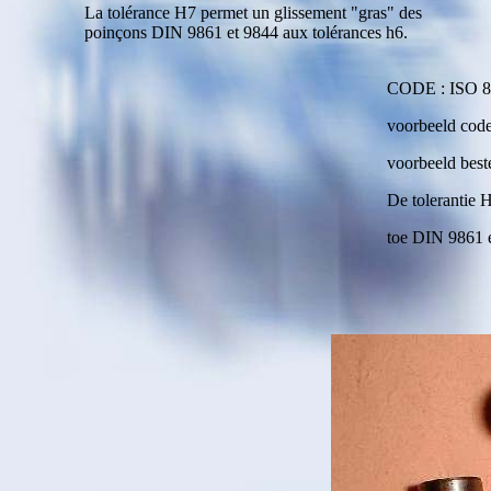
La tolérance H7 permet un glissement "gras" des
poinçons DIN 9861 et 9844 aux tolérances h6.
CODE : ISO 
voorbeeld cod
voorbeeld best
De tolerantie H
toe DIN 9861 e