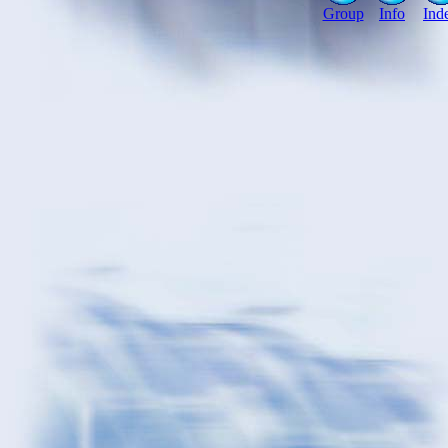
Group
Info
Ind