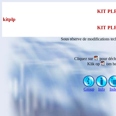
KIT PL
kitplp
KIT PL
Sous réserve de modifications te
Cliquez sur
pour déch
Klik op
om he
Group
Info
Ind