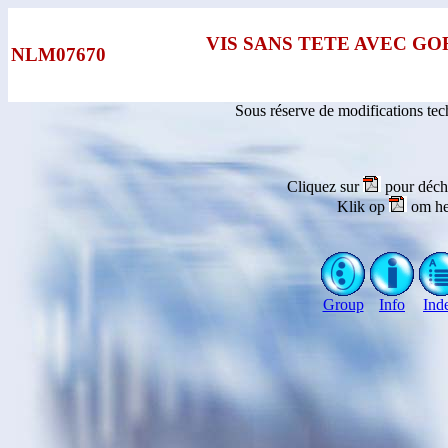
VIS SANS TETE AVEC G
NLM07670
Sous réserve de modifications te
Cliquez sur
pour déch
Klik op
om he
Group
Info
Ind