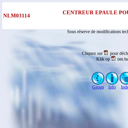
CENTREUR EPAULE PO
NLM03114
Sous réserve de modifications te
Cliquez sur
pour déch
Klik op
om he
Group
Info
Ind