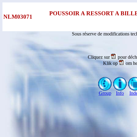
POUSSOIR A RESSORT A BILL
NLM03071
Sous réserve de modifications te
Cliquez sur
pour déch
Klik op
om he
Group
Info
Ind