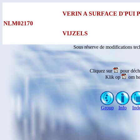
VERIN A SURFACE D'PUI 
NLM02170
VIJZELS
Sous réserve de modifications te
Cliquez sur
pour déch
Klik op
om he
Group
Info
Ind