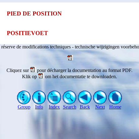
PIED DE POSITION
POSITIEVOET
 réserve de modifications techniques - technische wijzigingen voorbeh
Cliquez sur
pour décharger la documentation au format PDF.
Klik op
om het documentatie te downloaden.
Group
Info
Index
Search
Back
Next
Home