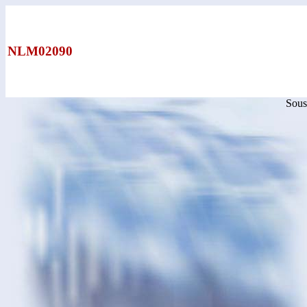
NLM02090
Sous