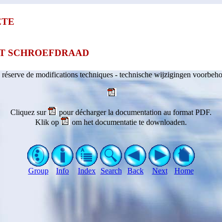
ETE
T SCHROEFDRAAD
 réserve de modifications techniques - technische wijzigingen voorbeh
Cliquez sur
pour décharger la documentation au format PDF.
Klik op
om het documentatie te downloaden.
Group
Info
Index
Search
Back
Next
Home