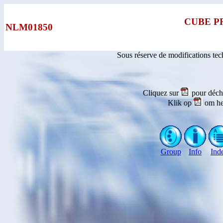
CUBE P
NLM01850
Sous réserve de modifications te
Cliquez sur
pour déch
Klik op
om he
Group
Info
Ind