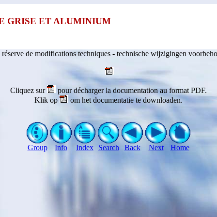
E GRISE ET ALUMINIUM
 réserve de modifications techniques - technische wijzigingen voorbeh
Cliquez sur
pour décharger la documentation au format PDF.
Klik op
om het documentatie te downloaden.
Group
Info
Index
Search
Back
Next
Home