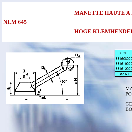
MANETTE HAUTE A
NLM 645
HOGE KLEMHENDEL me
MA
PO
GE
BO