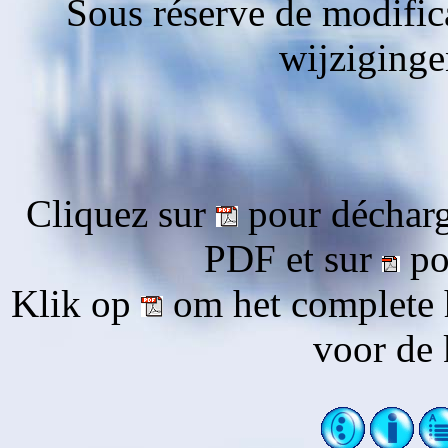
Sous réserve de modific
wijziging
Cliquez sur
pour décharg
PDF et sur
pou
Klik op
om het complete 
voor de 