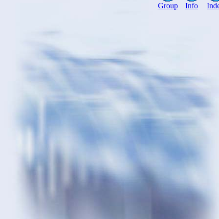
Group
Info
Ind