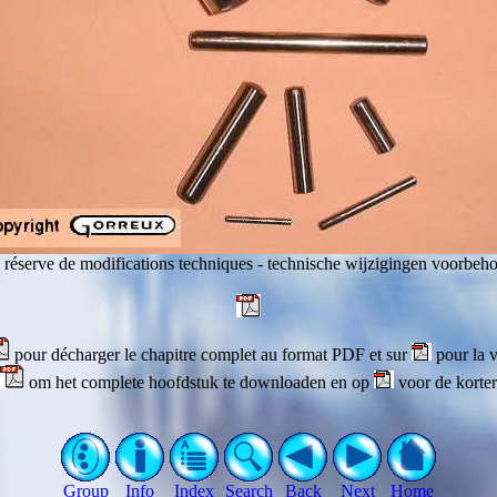
 réserve de modifications techniques - technische wijzigingen voorbeh
pour décharger le chapitre complet au format PDF et sur
pour la v
om het complete hoofdstuk te downloaden en op
voor de korter
Group
Info
Index
Search
Back
Next
Home