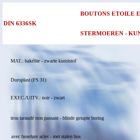
BOUTONS ETOILE 
DIN 6336SK
STERMOEREN - KU
MAT.: bakélite - zwarte kunststof
Duroplast (FS 31)
EXEC./UITV.: noir - zwart
trou taraudé non passant - blinde getapte boring
avec buselure acier - met stalen bus