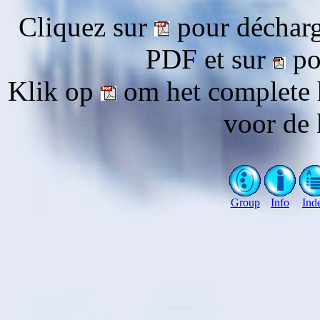
Cliquez sur
pour décharg
PDF et sur
pou
Klik op
om het complete 
voor de 
Group
Info
Ind