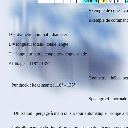
Exemple de code - vo
Exemple de commande 
D = diamètre nominal - diameter
L = longueur totale - totale lengte
T = longueur partie coupante - lengte snede
Affûtage = 118° - 135°
Géométrie : hélice no
Punthoek : kegelmantel 118° - 135°
Spaangroef : normale 
Utilisation : perçage à main ou sur tour automatique - coupe à d
Gebruik: manuele boring of op automatische draaibank - snede r