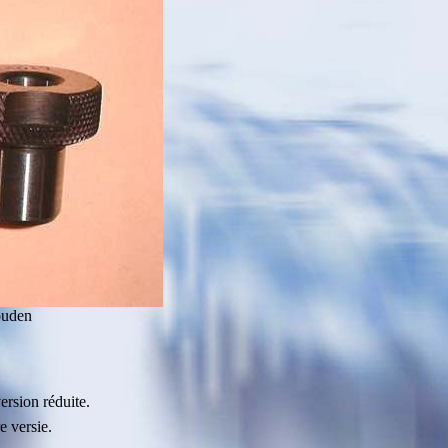
ouden
ersion réduite.
e versie.