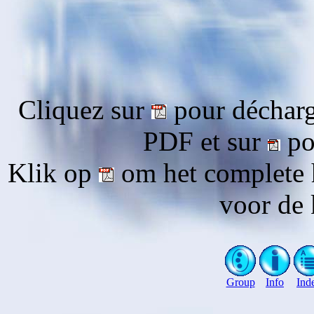
Cliquez sur
pour décharg
PDF et sur
pou
Klik op
om het complete 
voor de 
Group
Info
Ind