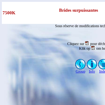
Brides surpuissantes
7500K
Sous réserve de modifications te
Cliquez sur
pour déch
Klik op
om he
Group
Info
Ind