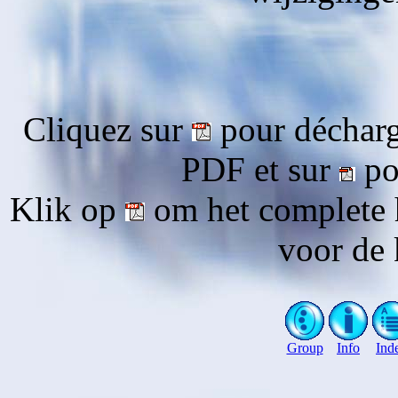
Cliquez sur
pour décharg
PDF et sur
pou
Klik op
om het complete 
voor de 
Group
Info
Ind